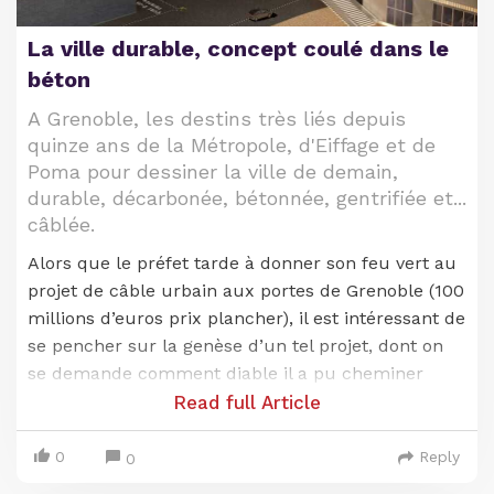
Mercosur ne date pas d’hier. Les négociations ont
commencé il y a vingt cinq ans et l’accord de
La ville durable, concept coulé dans le
principe remonte à 2019. Rappelons les
béton
tergiversations d’Emmanuel Macron,
d’abord
A Grenoble, les destins très liés depuis
soutien du traité de libre échange avant de faire,
quinze ans de la Métropole, d'Eiffage et de
en 2019, volte-face.
Il est donc bien tard et vain
Poma pour dessiner la ville de demain,
pour le chef de l’Etat d’en appeler à la mise en
durable, décarbonée, bétonnée, gentrifiée et...
place de “clauses miroirs” qui imposeraient une
câblée.
réciprocité des normes de production. Il est tout
Alors que le préfet tarde à donner son feu vert au
aussi tard et hypocrite pour la classe politique de
projet de câble urbain aux portes de Grenoble (100
présenter une unanimité de façade, au nom de
millions d’euros prix plancher), il est intéressant de
“l’impact désastreux que cet accord aurait sur des
se pencher sur la genèse d’un tel projet, dont on
filières entières de l’agriculture et de l’élevage”, de
se demande comment diable il a pu cheminer
“la concurrence déloyale” d’un tel traité et d’un
jusqu’à ce stade de la procédure, à savoir
Read full Article
accord “contraire à l’Accord de Paris sur le
l’enquête publique.
climat”… Quand on a jeté l’anathème sur l’élevage
0
Reply
français pour ses émanations de méthane et donc
0
A lire également :
"Le Métrocâble est un
son rôle dans le… dérèglement climatique.